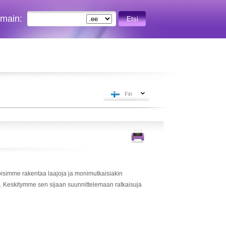
omain:
Etsi
Fin
Voisimme rakentaa laajoja ja monimutkaisiakin
e. Keskitymme sen sijaan suunnittelemaan ratkaisuja