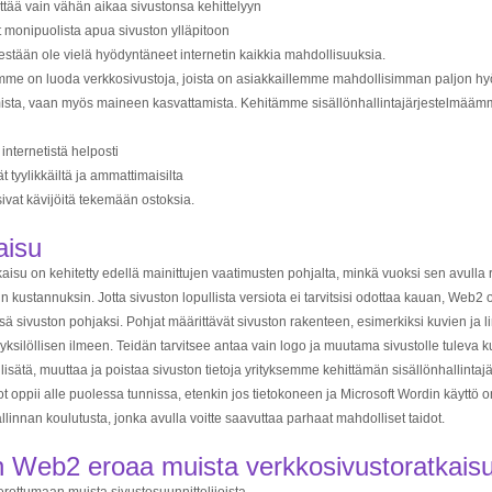
yttää vain vähän aikaa sivustonsa kehittelyyn
t monipuolista apua sivuston ylläpitoon
estään ole vielä hyödyntäneet internetin kaikkia mahdollisuuksia.
mme on luoda verkkosivustoja, joista on asiakkaillemme mahdollisimman paljon hyö
ista, vaan myös maineen kasvattamista. Kehitämme sisällönhallintajärjestelmäämm
 internetistä helposti
ät tyylikkäiltä ja ammattimaisilta
ivat kävijöitä tekemään ostoksia.
aisu
aisu on kehitetty edellä mainittujen vaatimusten pohjalta, minkä vuoksi sen avulla 
in kustannuksin. Jotta sivuston lopullista versiota ei tarvitsisi odottaa kauan, Web2 o
ä sivuston pohjaksi. Pohjat määrittävät sivuston rakenteen, esimerkiksi kuvien ja l
 yksilöllisen ilmeen. Teidän tarvitsee antaa vain logo ja muutama sivustolle tuleva ku
e lisätä, muuttaa ja poistaa sivuston tietoja yrityksemme kehittämän sisällönhallin
ot oppii alle puolessa tunnissa, etenkin jos tietokoneen ja Microsoft Wordin käytt
llinnan koulutusta, jonka avulla voitte saavuttaa parhaat mahdolliset taidot.
n Web2 eroaa muista verkkosivustoratkaisu