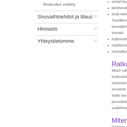
voivat kä
Moduulien esittely
tarvitseva
eivät miel
Sivuvaihtoehdot ja tilaus
Tavoittee
kasvattam
Hinnasto
sivustot
löytyisivät
Yhteystietomme
näyttäisiv
houkuttais
Ratk
Web2-ratk
kohtuullis
mieleisens
sivustolle
Voitte its
perustaid
sisällönha
Mite