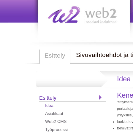
Sivuvaihtoehdot ja t
Esittely
Idea
Kenel
Esittely
Yrityksem
Idea
portaalej
Asiakkaat
yrityksille
Web2 CMS
luokittele
toimivat ra
Työprosessi