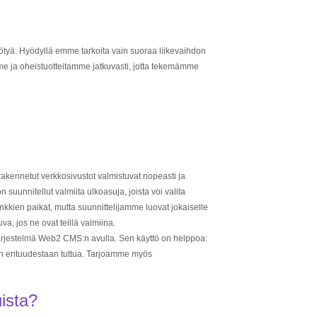
tyä. Hyödyllä emme tarkoita vain suoraa liikevaihdon
e ja oheistuotteitamme jatkuvasti, jotta tekemämme
rakennetut verkkosivustot valmistuvat nopeasti ja
n suunnitellut valmiita ulkoasuja, joista voi valita
inkkien paikat, mutta suunnittelijamme luovat jokaiselle
va, jos ne ovat teillä valmiina.
tajärjestelmä Web2 CMS:n avulla. Sen käyttö on helppoa:
ö on entuudestaan tuttua. Tarjoamme myös
ista?