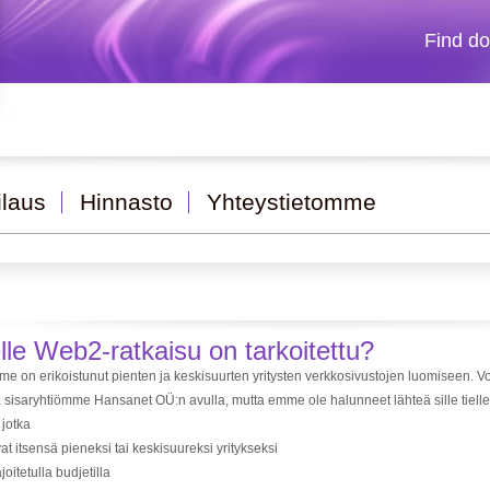
Find d
ilaus
Hinnasto
Yhteystietomme
le Web2-ratkaisu on tarkoitettu?
me on erikoistunut pienten ja keskisuurten yritysten verkkosivustojen luomiseen. 
a sisaryhtiömme Hansanet OÜ:n avulla, mutta emme ole halunneet lähteä sille tiell
, jotka
vat itsensä pieneksi tai keskisuureksi yritykseksi
joitetulla budjetilla