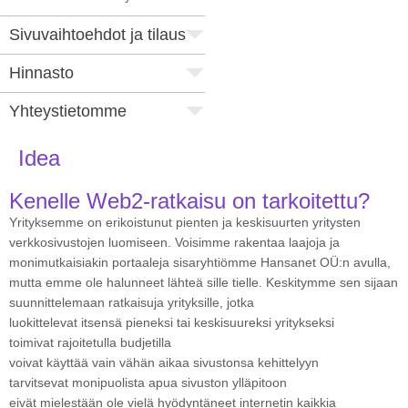
Sivuvaihtoehdot ja tilaus
Hinnasto
Yhteystietomme
Idea
Kenelle Web2-ratkaisu on tarkoitettu?
Yrityksemme on erikoistunut pienten ja keskisuurten yritysten
verkkosivustojen luomiseen. Voisimme rakentaa laajoja ja
monimutkaisiakin portaaleja sisaryhtiömme Hansanet OÜ:n avulla,
mutta emme ole halunneet lähteä sille tielle. Keskitymme sen sijaan
suunnittelemaan ratkaisuja yrityksille, jotka
luokittelevat itsensä pieneksi tai keskisuureksi yritykseksi
toimivat rajoitetulla budjetilla
voivat käyttää vain vähän aikaa sivustonsa kehittelyyn
tarvitsevat monipuolista apua sivuston ylläpitoon
eivät mielestään ole vielä hyödyntäneet internetin kaikkia