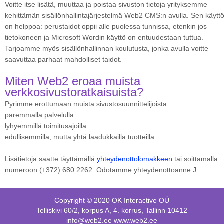
Voitte itse lisätä, muuttaa ja poistaa sivuston tietoja yrityksemme
kehittämän sisällönhallintajärjestelmä Web2 CMS:n avulla. Sen käytt
on helppoa: perustaidot oppii alle puolessa tunnissa, etenkin jos
tietokoneen ja Microsoft Wordin käyttö on entuudestaan tuttua.
Tarjoamme myös sisällönhallinnan koulutusta, jonka avulla voitte
saavuttaa parhaat mahdolliset taidot.
Miten Web2 eroaa muista
verkkosivustoratkaisuista?
Pyrimme erottumaan muista sivustosuunnittelijoista
paremmalla palvelulla
lyhyemmillä toimitusajoilla
edullisemmilla, mutta yhtä laadukkailla tuotteilla.
Lisätietoja saatte täyttämällä
yhteydenottolomakkeen
tai soittamalla
numeroon (+372) 680 2262. Odotamme yhteydenottoanne J
Copyright © 2020 OK Interactive OÜ
Telliskivi 60/2, korpus A, 4. korrus, Tallinn 10412
info@web2.ee www.web2.ee