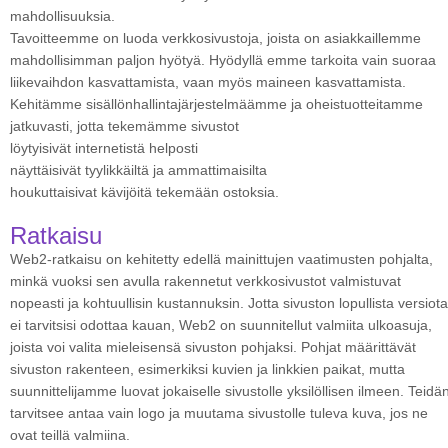
mahdollisuuksia.
Tavoitteemme on luoda verkkosivustoja, joista on asiakkaillemme
mahdollisimman paljon hyötyä. Hyödyllä emme tarkoita vain suoraa
liikevaihdon kasvattamista, vaan myös maineen kasvattamista.
Kehitämme sisällönhallintajärjestelmäämme ja oheistuotteitamme
jatkuvasti, jotta tekemämme sivustot
löytyisivät internetistä helposti
näyttäisivät tyylikkäiltä ja ammattimaisilta
houkuttaisivat kävijöitä tekemään ostoksia.
Ratkaisu
Web2-ratkaisu on kehitetty edellä mainittujen vaatimusten pohjalta,
minkä vuoksi sen avulla rakennetut verkkosivustot valmistuvat
nopeasti ja kohtuullisin kustannuksin. Jotta sivuston lopullista versiota
ei tarvitsisi odottaa kauan, Web2 on suunnitellut valmiita ulkoasuja,
joista voi valita mieleisensä sivuston pohjaksi. Pohjat määrittävät
sivuston rakenteen, esimerkiksi kuvien ja linkkien paikat, mutta
suunnittelijamme luovat jokaiselle sivustolle yksilöllisen ilmeen. Teidä
tarvitsee antaa vain logo ja muutama sivustolle tuleva kuva, jos ne
ovat teillä valmiina.