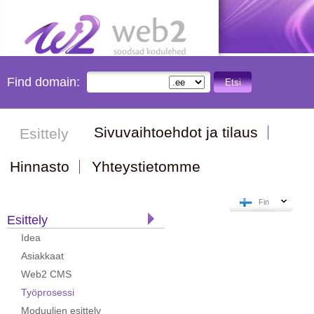
Find domain:
Etsi
Sivuvaihtoehdot ja tilaus
Esittely
Hinnasto
Yhteystietomme
Fin
Esittely
Idea
Asiakkaat
Web2 CMS
Työprosessi
Moduulien esittely