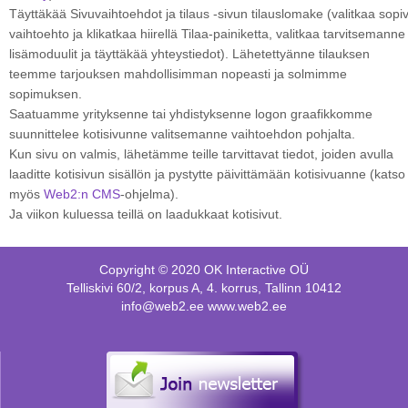
Täyttäkää Sivuvaihtoehdot ja tilaus -sivun tilauslomake (valitkaa sopi
vaihtoehto ja klikatkaa hiirellä Tilaa-painiketta, valitkaa tarvitsemanne
lisämoduulit ja täyttäkää yhteystiedot). Lähetettyänne tilauksen
teemme tarjouksen mahdollisimman nopeasti ja solmimme
sopimuksen.
Saatuamme yrityksenne tai yhdistyksenne logon graafikkomme
suunnittelee kotisivunne valitsemanne vaihtoehdon pohjalta.
Kun sivu on valmis, lähetämme teille tarvittavat tiedot, joiden avulla
laaditte kotisivun sisällön ja pystytte päivittämään kotisivuanne (katso
myös
Web2:n CMS
-ohjelma).
Ja viikon kuluessa teillä on laadukkaat kotisivut.
Copyright © 2020 OK Interactive OÜ
Telliskivi 60/2, korpus A, 4. korrus, Tallinn 10412
info@web2.ee www.web2.ee