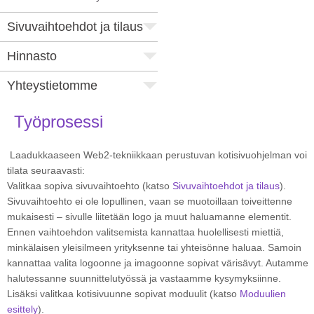
Sivuvaihtoehdot ja tilaus
Hinnasto
Yhteystietomme
Työprosessi
Laadukkaaseen Web2-tekniikkaan perustuvan kotisivuohjelman voi
tilata seuraavasti:
Valitkaa sopiva sivuvaihtoehto (katso
Sivuvaihtoehdot ja tilaus
).
Sivuvaihtoehto ei ole lopullinen, vaan se muotoillaan toiveittenne
mukaisesti – sivulle liitetään logo ja muut haluamanne elementit.
Ennen vaihtoehdon valitsemista kannattaa huolellisesti miettiä,
minkälaisen yleisilmeen yrityksenne tai yhteisönne haluaa. Samoin
kannattaa valita logoonne ja imagoonne sopivat värisävyt. Autamme
halutessanne suunnittelutyössä ja vastaamme kysymyksiinne.
Lisäksi valitkaa kotisivuunne sopivat moduulit (katso
Moduulien
esittely
).