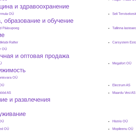
цина и здравоохранение
ormula OÜ
Seli Tervisekes
, образование и обучение
ed Pääsupoeg
Tallinna lasteae
ие
klubi Rafter
Carsystem Est
er OÜ
чная и оптовая продажа
OÜ
Megafort OÜ
ижимость
nnisvara OÜ
 OÜ
Electrum AS
itööd AS
Maardu Vesi AS
ие и развлечения
уживание
 OÜ
Histrio OÜ
Aed OÜ
Mopileenu OÜ