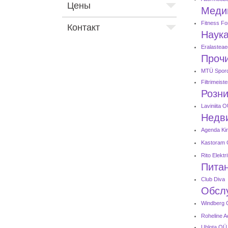
Цены
Меди
Fitness F
Контакт
Наука
Eralastea
Проч
MTÜ Spordi
Filtrimeist
Розни
Laviniita 
Недв
Agenda Ki
Kastoram
Rito Elektr
Питан
Club Diva
Обсл
Windberg
Roheline 
Uhlota OÜ