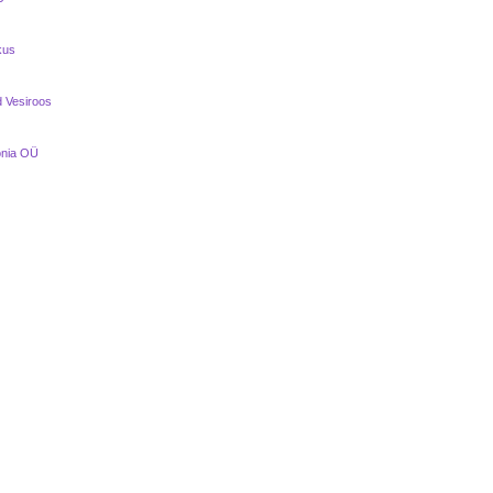
kus
d Vesiroos
onia OÜ