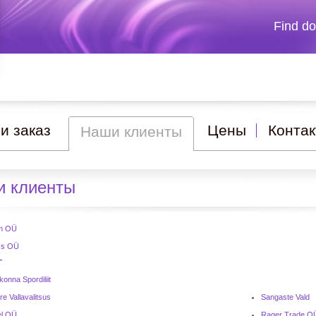
Find d
и заказ
Цены
Контак
Наши клиенты
 клиенты
am OÜ
ss OÜ
т
onna Spordiliit
e Vallavalitsus
Sangaste Vald
el OÜ
Rager Trade O