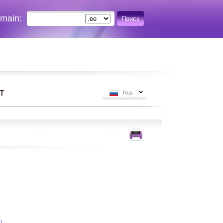
omain:
Поиск
т
Rus
Ü