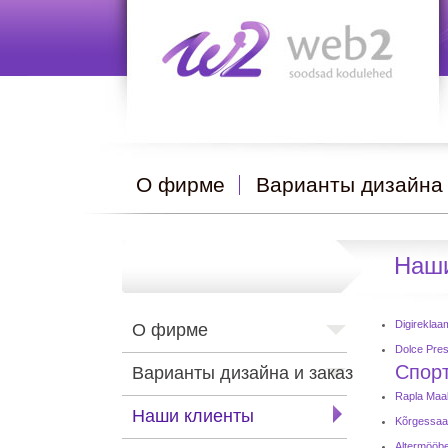
О фирме
Варианты дизайна 
Наши
Digirekla
О фирме
Dolce Pre
Спор
Варианты дизайна и заказ
Rapla Maak
Наши клиенты
Kõrgessaar
Altermööb