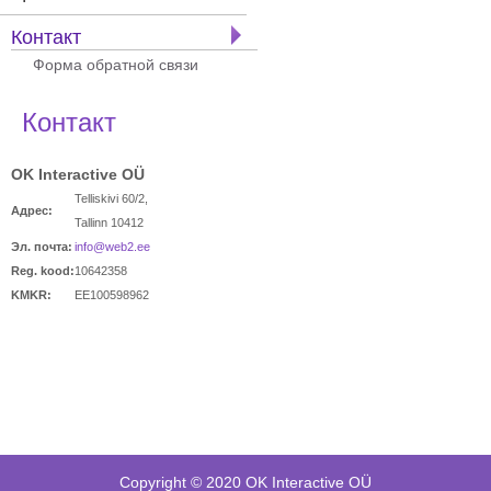
Контакт
Форма обратной связи
Контакт
OK Interactive OÜ
Telliskivi 60/2,
Адрес:
Tallinn 10412
Эл. почта:
info@web2.ee
Reg. kood:
10642358
KMKR:
EE100598962
Copyright © 2020 OK Interactive OÜ