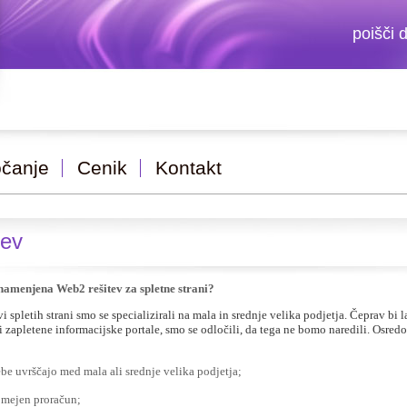
poišči
očanje
Cenik
Kontakt
tev
amenjena Web2 rešitev za spletne strani?
vi spletih strani smo se specializirali na mala in srednje velika podjetja. Čeprav 
 zapletene informacijske portale, smo se odločili, da tega ne bomo naredili. Osredot
ebe uvrščajo med mala ali srednje velika podjetja;
omejen proračun;