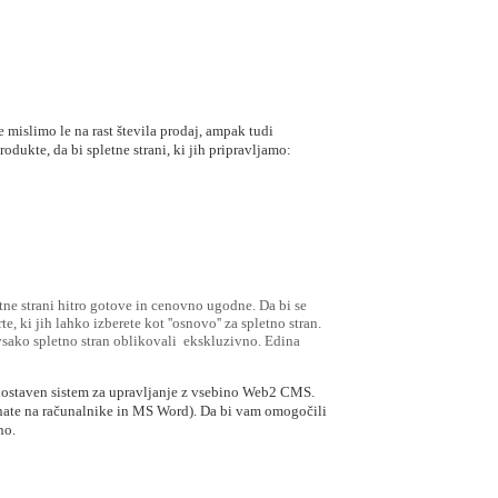
e mislimo le na rast števila prodaj, ampak tudi
dukte, da bi spletne strani, ki jih pripravljamo:
etne strani hitro gotove in cenovno ugodne. Da bi se
, ki jih lahko izberete kot ''osnovo'' za spletno stran.
 vsako spletno stran oblikovali ekskluzivno. Edina
i enostaven sistem za upravljanje z vsebino Web2 CMS.
poznate na računalnike in MS Word). Da bi vam omogočili
no.