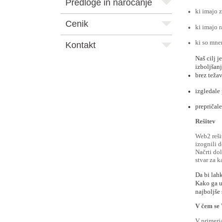
Predloge in naročanje
ki imajo z
Cenik
ki imajo r
ki so mnen
Kontakt
Naš cilj j
izboljšan
brez težav
izgledale
prepričale
Rešitev
Web2 reši
izognili d
Načrti do
stvar za k
Da bi lahk
Kako ga u
najboljše
V čem se 
V primerj