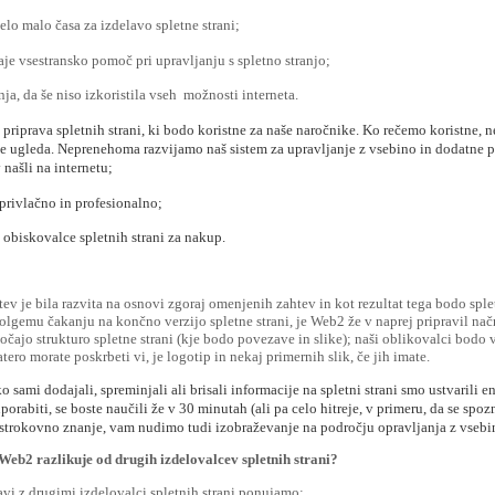
elo malo časa za izdelavo spletne strani;
aje vsestransko pomoč pri upravljanju s spletno stranjo;
ja, da še niso izkoristila vseh
možnosti interneta.
e priprava spletnih strani, ki bodo koristne za naše naročnike. Ko rečemo koristne, n
je ugleda. Neprenehoma razvijamo naš sistem za upravljanje z vsebino in dodatne pro
 našli na internetu;
 privlačno in profesionalno;
 obiskovalce spletnih strani za nakup.
tev je bila razvita na osnovi zgoraj omenjenih zahtev in kot rezultat tega bodo spl
olgemu čakanju na končno verzijo spletne strani, je Web2 že v naprej pripravil načrte
ločajo strukturo spletne strani (kje bodo povezave in slike); naši oblikovalci bodo
atero morate poskrbeti vi, je logotip in nekaj primernih slik, če jih imate.
o sami dodajali, spreminjali ali brisali informacije na spletni strani smo ustvaril
porabiti, se boste naučili že v 30 minutah (ali pa celo hitreje, v primeru, da se s
 strokovno znanje, vam nudimo tudi izobraževanje na področju opravljanja z vsebi
Web2 razlikuje od drugih izdelovalcev spletnih strani?
avi z drugimi izdelovalci spletnih strani ponujamo: