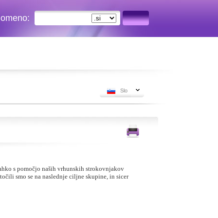
 domeno:
Slo
bi lahko s pomočjo naših vrhunskih strokovnjakov
očili smo se na naslednje ciljne skupine, in sicer