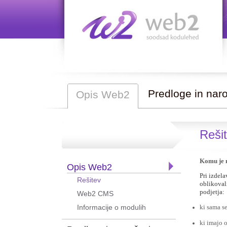
Predloge in nar
Opis Web2
Reši
Komu je n
Opis Web2
Pri izdela
Rešitev
oblikovali
podjetja:
Web2 CMS
ki sama s
Informacije o modulih
ki imajo 