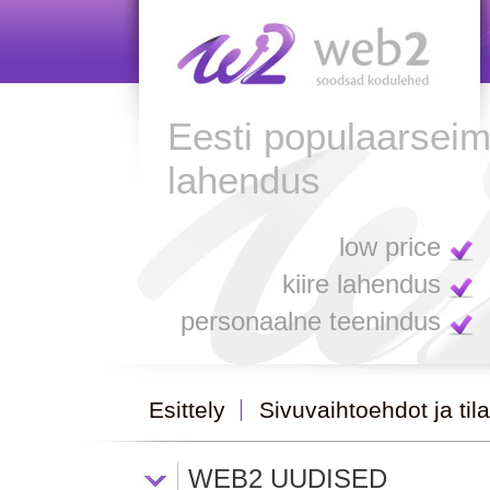
Eesti populaarsei
lahendus
low price
kiire lahendus
personaalne teenindus
Esittely
Sivuvaihtoehdot ja til
WEB2 UUDISED