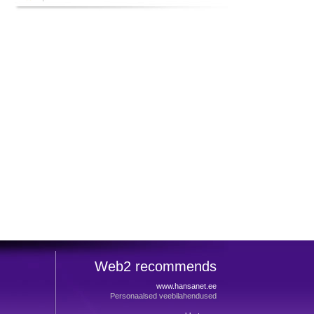
Web2 recommends
www.hansanet.ee
Personaalsed veebilahendused