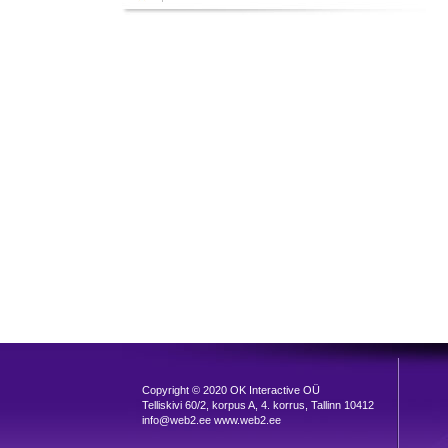
Copyright © 2020 OK Interactive OÜ
Telliskivi 60/2, korpus A, 4. korrus, Tallinn 10412
info@web2.ee www.web2.ee