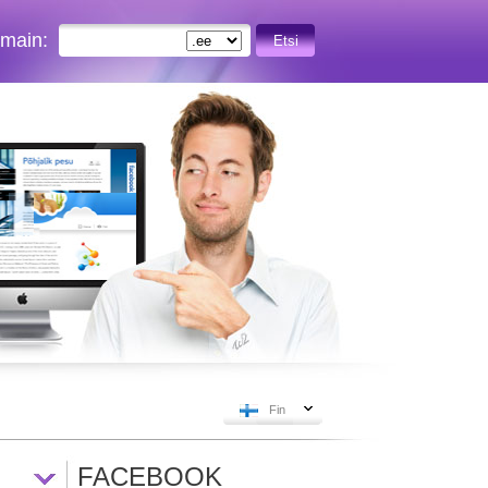
omain:
Etsi
Fin
FACEBOOK