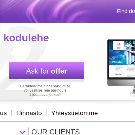
Find d
m
kodulehe
Ask for
offer
Garanteerime hinnapakkumise
või vastuse Teie päringule
1 tööpäeva jooksul!
aus
Hinnasto
Yhteystietomme
OUR CLIENTS