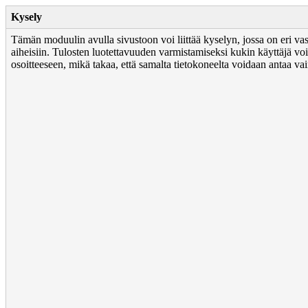
Kysely
Tämän moduulin avulla sivustoon voi liittää kyselyn, jossa on eri va
aiheisiin. Tulosten luotettavuuden varmistamiseksi kukin käyttäjä v
osoitteeseen, mikä takaa, että samalta tietokoneelta voidaan antaa vai