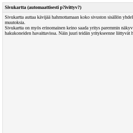
Sivukartta (automaattisesti p?ivittyv?)
Sivukartta auttaa kävijää hahmottamaan koko sivuston sisällön yhdel
muutoksia.
Sivukartta on myös erinomainen keino saada yritys paremmin näkyvii
hakukoneiden havaittavissa. Näin juuri teidän yritykseenne liittyvät 