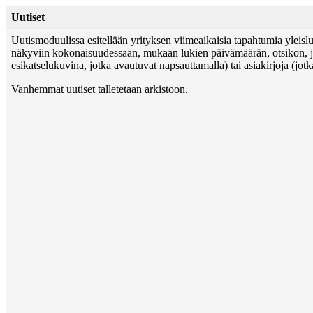
Uutiset
Uutismoduulissa esitellään yrityksen viimeaikaisia tapahtumia yleisl
näkyviin kokonaisuudessaan, mukaan lukien päivämäärän, otsikon, joh
esikatselukuvina, jotka avautuvat napsauttamalla) tai asiakirjoja (jotk
Vanhemmat uutiset talletetaan arkistoon.